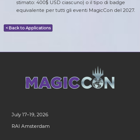
stimato: 400$ USD ciascuno) o il tipo di badge
equivalente per tutti gli eventi MagicCon del 2027.
< Back to Applications
July 17–19, 2026
RAI Amsterdam